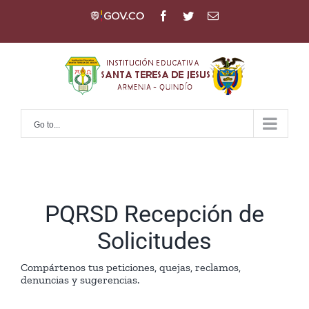
Skip
Gov
Facebook
Twitter
Email
to
content
Go to...
PQRSD Recepción de
Solicitudes
Compártenos tus peticiones, quejas, reclamos,
denuncias y sugerencias.