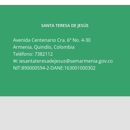
SANTA TERESA DE JESÚS
Avenida Centenario Cra. 6ª No. 4-30
Armenia, Quindío, Colombia
Teléfono: 7382112
✉: iesantateresadejesus@semarmenia.gov.co
NIT:890000594-2-DANE:163001000302
anta Teresa de Jesús | Educamos para la Convivencia y la Sabiduria | Crea